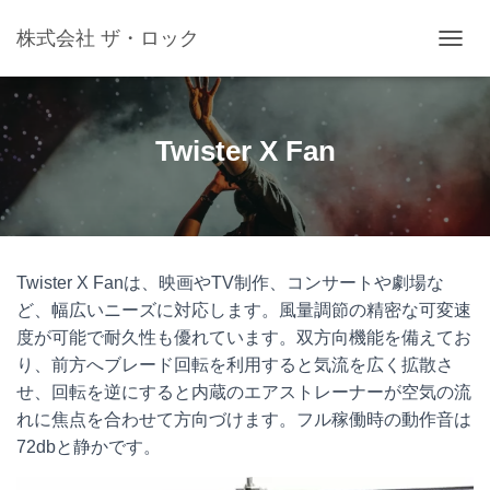
株式会社 ザ・ロック
ナビゲ
Twister X Fan
Twister X Fanは、映画やTV制作、コンサートや劇場な
ど、幅広いニーズに対応します。風量調節の精密な可変速
度が可能で耐久性も優れています。双方向機能を備えてお
り、前方へブレード回転を利用すると気流を広く拡散さ
せ、回転を逆にすると内蔵のエアストレーナーが空気の流
れに焦点を合わせて方向づけます。フル稼働時の動作音は
72dbと静かです。